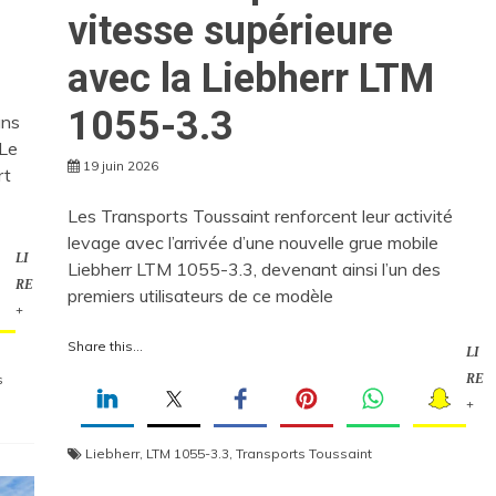
vitesse supérieure
avec la Liebherr LTM
1055-3.3
ans
 Le
19 juin 2026
rt
Les Transports Toussaint renforcent leur activité
levage avec l’arrivée d’une nouvelle grue mobile
LI
Liebherr LTM 1055-3.3, devenant ainsi l’un des
RE
premiers utilisateurs de ce modèle
+
Share this...
LI
RE
s
+
Liebherr
,
LTM 1055-3.3
,
Transports Toussaint