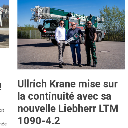
Ullrich Krane mise sur
!
la continuité avec sa
nouvelle Liebherr LTM
ait
1090-4.2
née