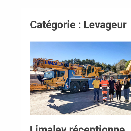
Catégorie :
Levageur
Limalev réceptionne