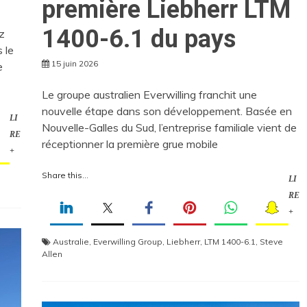
première Liebherr LTM
1400-6.1 du pays
z
 le
15 juin 2026
e
Le groupe australien Everwilling franchit une
nouvelle étape dans son développement. Basée en
LI
Nouvelle-Galles du Sud, l’entreprise familiale vient de
RE
réceptionner la première grue mobile
+
Share this...
LI
RE
+
Australie
,
Everwilling Group
,
Liebherr
,
LTM 1400-6.1
,
Steve
Allen