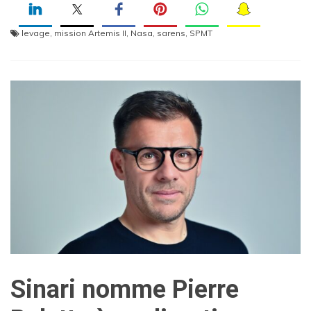
levage
,
mission Artemis II
,
Nasa
,
sarens
,
SPMT
Sinari nomme Pierre