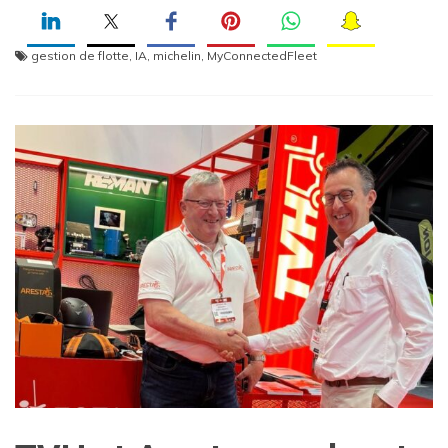
gestion de flotte
,
IA
,
michelin
,
MyConnectedFleet