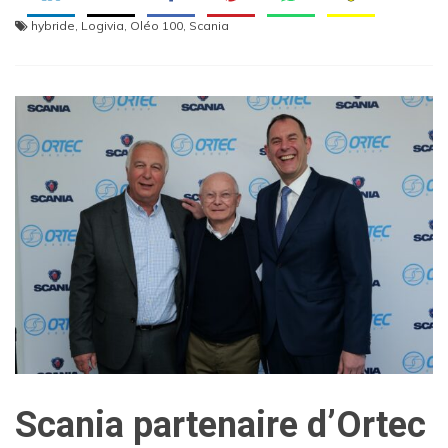
hybride
,
Logivia
,
Oléo 100
,
Scania
Scania partenaire d’Ortec