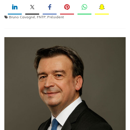
Bruno Cavagné
,
FNTP
,
Président