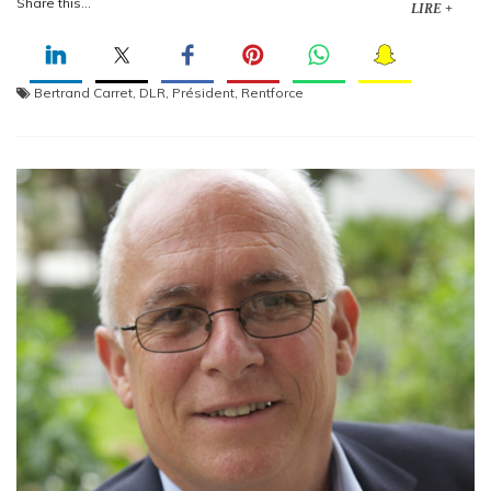
Share this...
LIRE +
Bertrand Carret
,
DLR
,
Président
,
Rentforce