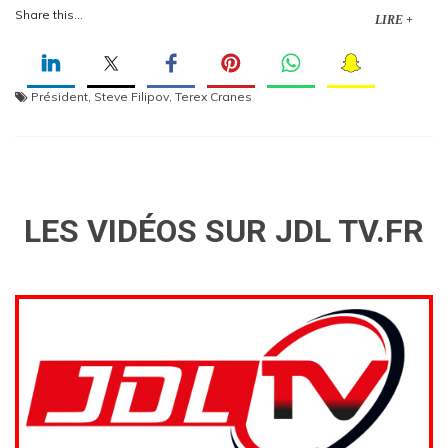
Share this...
LIRE +
Président
,
Steve Filipov
,
Terex Cranes
LES VIDÉOS SUR JDL TV.FR