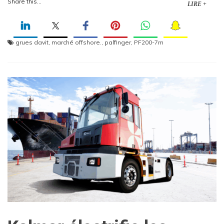
Share this...
LIRE +
grues davit
,
marché offshore.
,
palfinger
,
PF200-7m