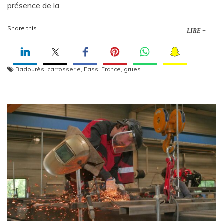
présence de la
Share this...
LIRE +
Badourès
,
carrosserie
,
Fassi France
,
grues