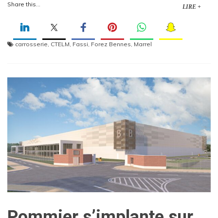
Share this...
LIRE +
carrosserie
,
CTELM
,
Fassi
,
Forez Bennes
,
Marrel
Pommier s’implante sur