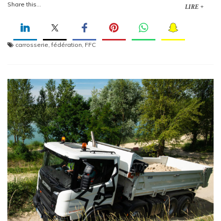
Share this...
LIRE +
carrosserie
,
fédération
,
FFC