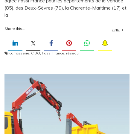
agréé Fassi France pour les départements de la Vendée
(85), des Deux-Sèvres (79), la Charente-Maritime (17) et
la
Share this...
LIRE +
carrosserie
,
CIDO
,
Fassi France
,
réseau