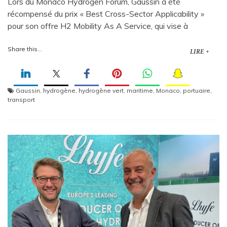
Lors du Monaco Hydrogen Forum, Gaussin a été
récompensé du prix « Best Cross-Sector Applicability »
pour son offre H2 Mobility As A Service, qui vise à
Share this...
LIRE +
Gaussin
,
hydrogène
,
hydrogène vert
,
maritime
,
Monaco
,
portuaire
,
transport