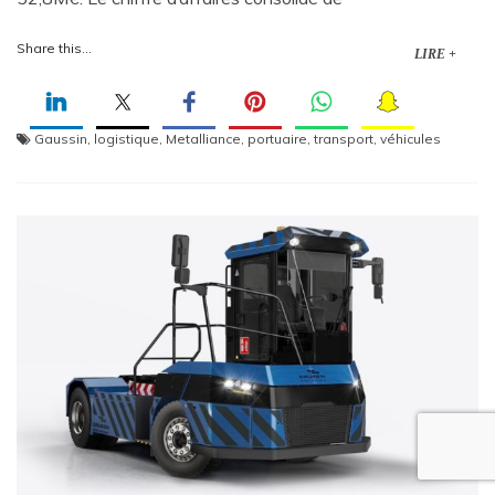
Share this...
LIRE +
Gaussin
,
logistique
,
Metalliance
,
portuaire
,
transport
,
véhicules