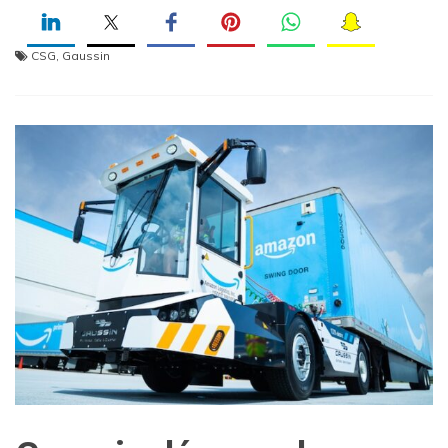
CSG
,
Gaussin