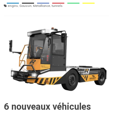
engins
,
Gaussin
,
Metalliance
,
tunnels
6 nouveaux véhicules