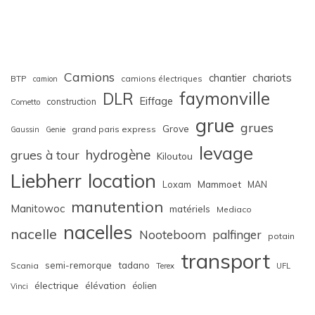
Camions
chariots
chantier
BTP
camions électriques
camion
faymonville
DLR
Eiffage
construction
Cometto
grue
grues
Grove
grand paris express
Gaussin
Genie
levage
hydrogène
grues à tour
Kiloutou
Liebherr
location
Loxam
Mammoet
MAN
manutention
Manitowoc
matériels
Mediaco
nacelles
nacelle
Nooteboom
palfinger
potain
transport
semi-remorque
tadano
Scania
Terex
UFL
électrique
élévation
éolien
Vinci