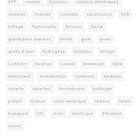
BTP
camion
Camions
camions électriques
chantier
chariots
Cometto
construction
DLR
Eiffage
faymonville
Gaussin
Genie
grand paris express
Grove
grue
grues
grues à tour
hydrogène
Kiloutou
levage
Liebherr
location
Loxam
Mammoet
MAN
Manitowoc
manutention
matériels
Mediaco
nacelle
nacelles
Nooteboom
palfinger
potain
Scania
semi-remorque
tadano
Terex
transport
UFL
Vinci
électrique
élévation
éolien