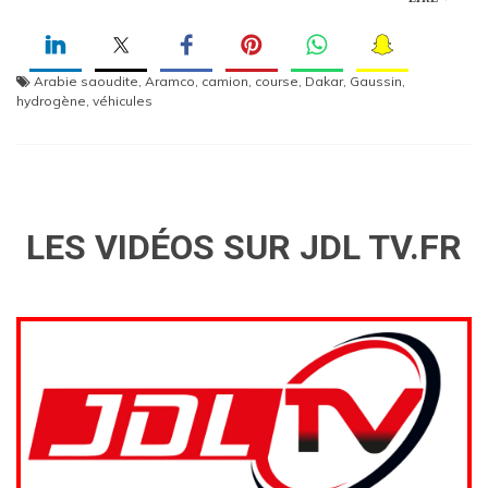
Arabie saoudite
,
Aramco
,
camion
,
course
,
Dakar
,
Gaussin
,
hydrogène
,
véhicules
LES VIDÉOS SUR JDL TV.FR