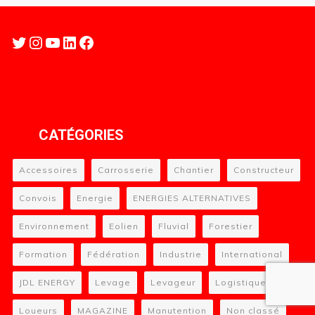
Twitter
Instagram
YouTube
LinkedIn
Facebook
CATÉGORIES
Accessoires
Carrosserie
Chantier
Constructeur
Convois
Energie
ENERGIES ALTERNATIVES
Environnement
Eolien
Fluvial
Forestier
Formation
Fédération
Industrie
International
JDL ENERGY
Levage
Levageur
Logistique
Loueurs
MAGAZINE
Manutention
Non classé