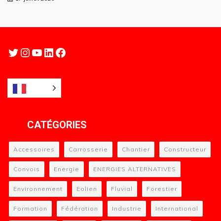
Twitter
Instagram
YouTube
LinkedIn
Facebook
CATÉGORIES
Accessoires
Carrosserie
Chantier
Constructeur
Convois
Energie
ENERGIES ALTERNATIVES
Environnement
Eolien
Fluvial
Forestier
Formation
Fédération
Industrie
International