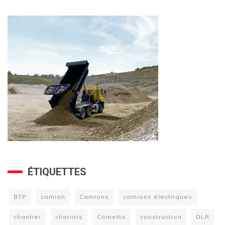
ÉTIQUETTES
BTP
camion
Camions
camions électriques
chantier
chariots
Cometto
construction
DLR