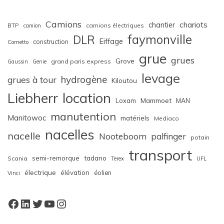
Camions
chariots
chantier
BTP
camions électriques
camion
faymonville
DLR
Eiffage
construction
Cometto
grue
grues
Grove
grand paris express
Gaussin
Genie
levage
hydrogène
grues à tour
Kiloutou
Liebherr
location
Loxam
Mammoet
MAN
manutention
Manitowoc
matériels
Mediaco
nacelles
nacelle
Nooteboom
palfinger
potain
transport
semi-remorque
tadano
Scania
Terex
UFL
électrique
élévation
éolien
Vinci
Facebook
LinkedIn
Twitter
YouTube
Instagram