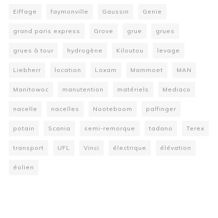
Eiffage
faymonville
Gaussin
Genie
grand paris express
Grove
grue
grues
grues à tour
hydrogène
Kiloutou
levage
Liebherr
location
Loxam
Mammoet
MAN
Manitowoc
manutention
matériels
Mediaco
nacelle
nacelles
Nooteboom
palfinger
potain
Scania
semi-remorque
tadano
Terex
transport
UFL
Vinci
électrique
élévation
éolien
W
or
dP
re
ss
bo
oki