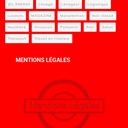
JDL ENERGY
Levage
Levageur
Logistique
Loueurs
MAGAZINE
Manutention
Non classé
Nucléaire
Occasion
Portuaire
RAil
Salon
Transport
Travail en Hauteur
MENTIONS LÉGALES