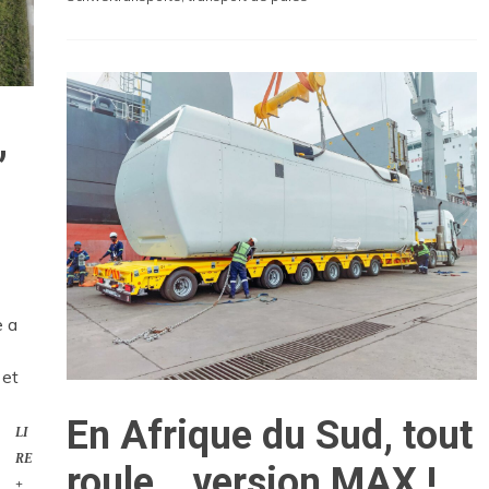
,
e a
 et
En Afrique du Sud, tout
LI
RE
roule… version MAX !
+