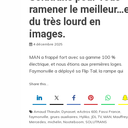
ramener le meilleur…
du très lourd en
images.
4 décembre 2025
MAN a frappé fort avec sa gamme 100 %
électrique, et nous étions aux premières loges.
Faymonville a déployé sa Flip Tail, la rampe qui
Share this...
Arnaud Thieulin
,
Dynaset
,
eActros 600
,
Fassi France
,
faymonville
,
grues auxiliaires
,
Hyliko
,
JDL TV
,
MAN
,
Mauffrey
Mercedes
,
michelin
,
Nooteboom
,
SOLUTRANS