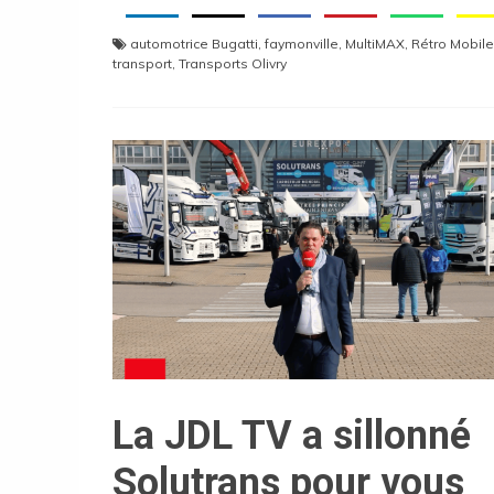
automotrice Bugatti
,
faymonville
,
MultiMAX
,
Rétro Mobile
transport
,
Transports Olivry
La JDL TV a sillonné
Solutrans pour vous