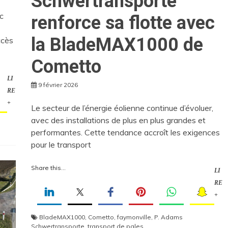
Schwertransporte
c
renforce sa flotte avec
la BladeMAX1000 de
ccès
Cometto
LI
9 février 2026
RE
+
Le secteur de l’énergie éolienne continue d’évoluer,
avec des installations de plus en plus grandes et
performantes. Cette tendance accroît les exigences
pour le transport
Share this...
LI
RE
+
BladeMAX1000
,
Cometto
,
faymonville
,
P. Adams
Schwertransporte
,
transport de pales