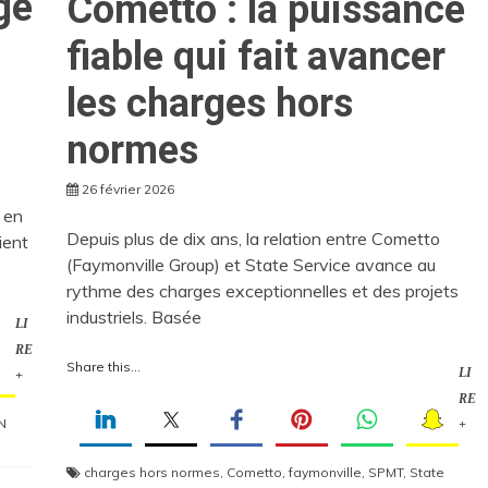
ge
Cometto : la puissance
fiable qui fait avancer
les charges hors
normes
26 février 2026
e en
Depuis plus de dix ans, la relation entre Cometto
ient
(Faymonville Group) et State Service avance au
rythme des charges exceptionnelles et des projets
industriels. Basée
LI
RE
Share this...
LI
+
RE
N
+
charges hors normes
,
Cometto
,
faymonville
,
SPMT
,
State