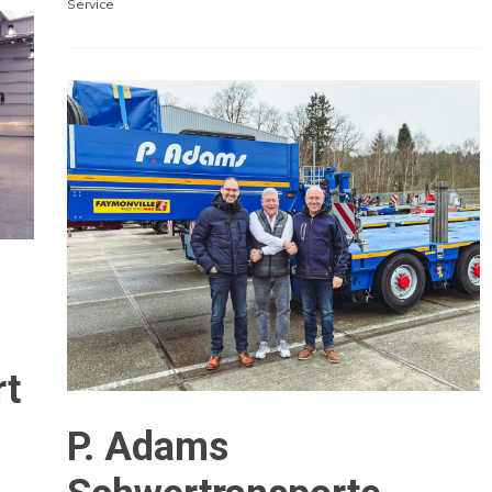
Service
rt
P. Adams