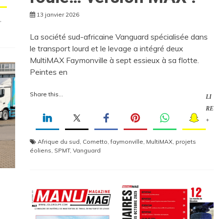
13 janvier 2026
,
La société sud-africaine Vanguard spécialisée dans
le transport lourd et le levage a intégré deux
MultiMAX Faymonville à sept essieux à sa flotte.
Peintes en
Share this...
LI
RE
+
Afrique du sud
,
Cometto
,
faymonville
,
MultiMAX
,
projets
éoliens
,
SPMT
,
Vanguard