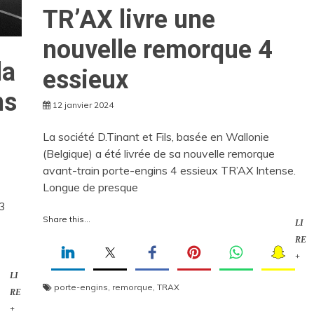
TR’AX livre une
nouvelle remorque 4
la
essieux
ns
12 janvier 2024
La société D.Tinant et Fils, basée en Wallonie
(Belgique) a été livrée de sa nouvelle remorque
avant-train porte-engins 4 essieux TR’AX Intense.
Longue de presque
 3
Share this...
LI
RE
+
LI
porte-engins
,
remorque
,
TRAX
RE
+