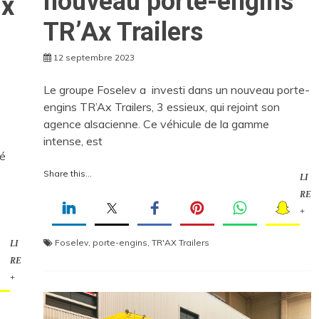
nouveau porte-engins
ux
TR’Ax Trailers
12 septembre 2023
Le groupe Foselev a investi dans un nouveau porte-
engins TR’Ax Trailers, 3 essieux, qui rejoint son
agence alsacienne. Ce véhicule de la gamme
intense, est
té
Share this...
LI
RE
+
Foselev
,
porte-engins
,
TR'AX Trailers
LI
RE
+