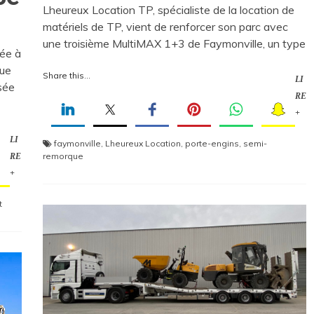
Lheureux Location TP, spécialiste de la location de
matériels de TP, vient de renforcer son parc avec
une troisième MultiMAX 1+3 de Faymonville, un type
ée à
que
Share this...
LI
sée
RE
+
LI
faymonville
,
Lheureux Location
,
porte-engins
,
semi-
remorque
RE
+
t