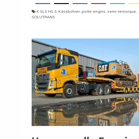
K.SLS HS 3
,
Kässbohrer
,
porte-engins
,
semi-remorque
,
SOLUTRANS