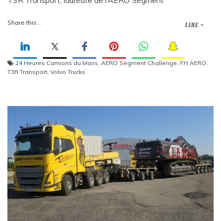
T3R Transport, lauréate de l’AERO Segment
Share this...
LIRE +
24 Heures Camions du Mans
,
AERO Segment Challenge
,
FH AERO
,
T3R Transport
,
Volvo Trucks