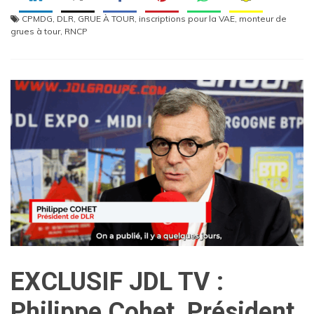
CPMDG
,
DLR
,
GRUE À TOUR
,
inscriptions pour la VAE
,
monteur de
grues à tour
,
RNCP
EXCLUSIF JDL TV :
Philippe Cohet, Président