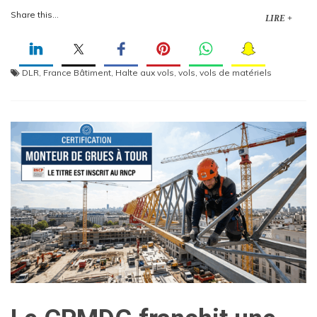
Share this...
LIRE +
DLR
,
France Bâtiment
,
Halte aux vols
,
vols
,
vols de matériels