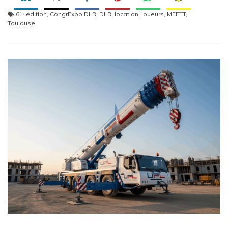
61ᵉ édition
,
CongrExpo DLR
,
DLR
,
location
,
loueurs
,
MEETT
,
Toulouse