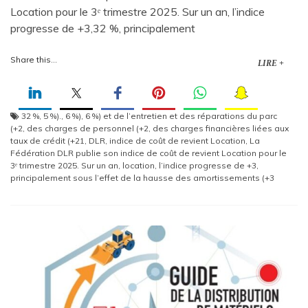
Location pour le 3ᵉ trimestre 2025. Sur un an, l’indice
progresse de +3,32 %, principalement
Share this...
LIRE +
32 %
,
5 %).
,
6 %)
,
6 %) et de l’entretien et des réparations du parc
(+2
,
des charges de personnel (+2
,
des charges financières liées aux
taux de crédit (+21
,
DLR
,
indice de coût de revient Location
,
La
Fédération DLR publie son indice de coût de revient Location pour le
3ᵉ trimestre 2025. Sur un an
,
location
,
l’indice progresse de +3
,
principalement sous l’effet de la hausse des amortissements (+3