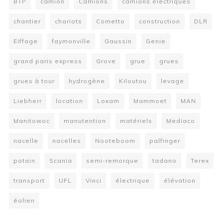
BTP
camion
Camions
camions électriques
chantier
chariots
Cometto
construction
DLR
Eiffage
faymonville
Gaussin
Genie
grand paris express
Grove
grue
grues
grues à tour
hydrogène
Kiloutou
levage
Liebherr
location
Loxam
Mammoet
MAN
Manitowoc
manutention
matériels
Mediaco
nacelle
nacelles
Nooteboom
palfinger
potain
Scania
semi-remorque
tadano
Terex
transport
UFL
Vinci
électrique
élévation
éolien