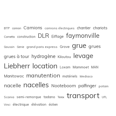
Camions
chariots
chantier
BTP
camions électriques
camion
faymonville
DLR
Eiffage
construction
Cometto
grue
grues
Grove
grand paris express
Gaussin
Genie
levage
hydrogène
grues à tour
Kiloutou
Liebherr
location
Loxam
Mammoet
MAN
manutention
Manitowoc
matériels
Mediaco
nacelles
nacelle
Nooteboom
palfinger
potain
transport
semi-remorque
tadano
Scania
Terex
UFL
électrique
élévation
éolien
Vinci