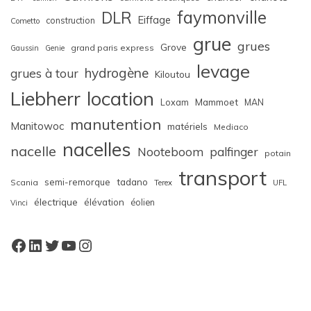
faymonville
DLR
Eiffage
construction
Cometto
grue
grues
Grove
grand paris express
Gaussin
Genie
levage
hydrogène
grues à tour
Kiloutou
Liebherr
location
Loxam
Mammoet
MAN
manutention
Manitowoc
matériels
Mediaco
nacelles
nacelle
Nooteboom
palfinger
potain
transport
semi-remorque
tadano
Scania
Terex
UFL
électrique
élévation
éolien
Vinci
Facebook
LinkedIn
Twitter
YouTube
Instagram
W
or
dP
re
ss
bo