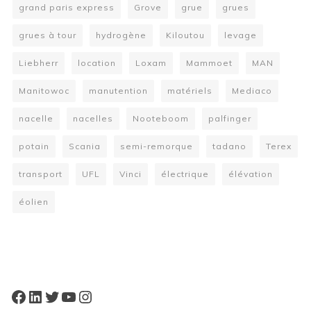
grand paris express
Grove
grue
grues
grues à tour
hydrogène
Kiloutou
levage
Liebherr
location
Loxam
Mammoet
MAN
Manitowoc
manutention
matériels
Mediaco
nacelle
nacelles
Nooteboom
palfinger
potain
Scania
semi-remorque
tadano
Terex
transport
UFL
Vinci
électrique
élévation
éolien
W
or
dP
re
ss
bo
oki
ng
ca
le
nd
ar
pl
Facebook
LinkedIn
Twitter
YouTube
Instagram
ugi
n