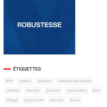
ÉTIQUETTES
BTP
camion
Camions
camions électriques
chantier
chariots
Cometto
construction
DLR
Eiffage
faymonville
Gaussin
Genie