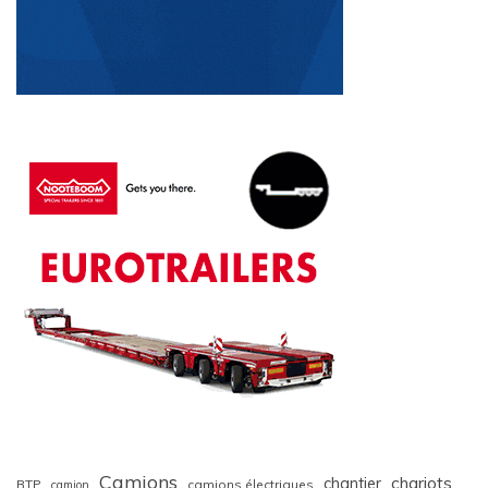
Camions
chariots
chantier
BTP
camions électriques
camion