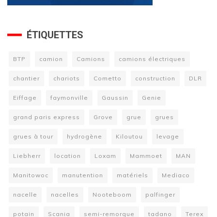
ÉTIQUETTES
BTP
camion
Camions
camions électriques
chantier
chariots
Cometto
construction
DLR
Eiffage
faymonville
Gaussin
Genie
grand paris express
Grove
grue
grues
grues à tour
hydrogène
Kiloutou
levage
Liebherr
location
Loxam
Mammoet
MAN
Manitowoc
manutention
matériels
Mediaco
nacelle
nacelles
Nooteboom
palfinger
potain
Scania
semi-remorque
tadano
Terex