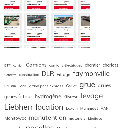
Camions
chariots
chantier
BTP
camions électriques
camion
faymonville
DLR
Eiffage
construction
Cometto
grue
grues
Grove
grand paris express
Gaussin
Genie
levage
hydrogène
grues à tour
Kiloutou
Liebherr
location
Loxam
Mammoet
MAN
manutention
Manitowoc
matériels
Mediaco
nacelles