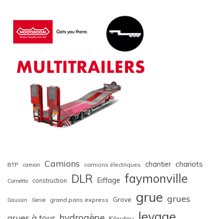
Camions
chariots
chantier
BTP
camions électriques
camion
faymonville
DLR
Eiffage
construction
Cometto
grue
grues
Grove
grand paris express
Gaussin
Genie
levage
hydrogène
grues à tour
Kiloutou