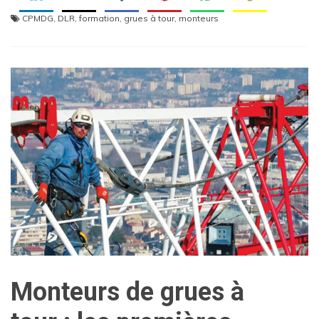
CPMDG
,
DLR
,
formation
,
grues à tour
,
monteurs
Monteurs de grues à