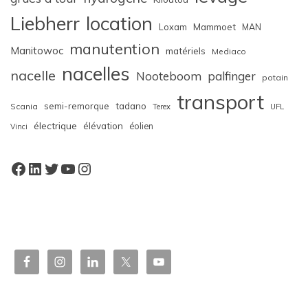
Liebherr
location
Loxam
Mammoet
MAN
manutention
Manitowoc
matériels
Mediaco
nacelles
nacelle
Nooteboom
palfinger
potain
transport
semi-remorque
tadano
Scania
Terex
UFL
électrique
élévation
éolien
Vinci
Facebook
LinkedIn
Twitter
YouTube
Instagram
W
or
dP
re
ss
bo
oki
ng
ca
le
nd
ar
pl
ugi
n