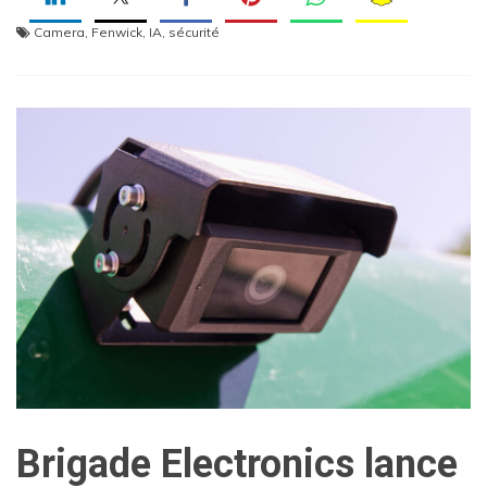
Camera
,
Fenwick
,
IA
,
sécurité
Brigade Electronics lance