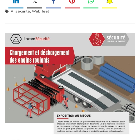
IA
,
sécurité
,
Webfleet