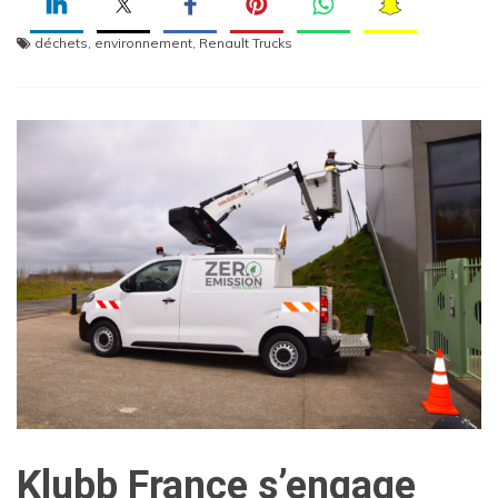
déchets
,
environnement
,
Renault Trucks
Klubb France s’engage