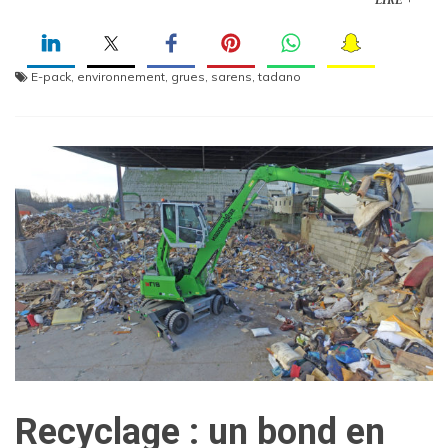
LIRE +
E-pack
,
environnement
,
grues
,
sarens
,
tadano
Recyclage : un bond en