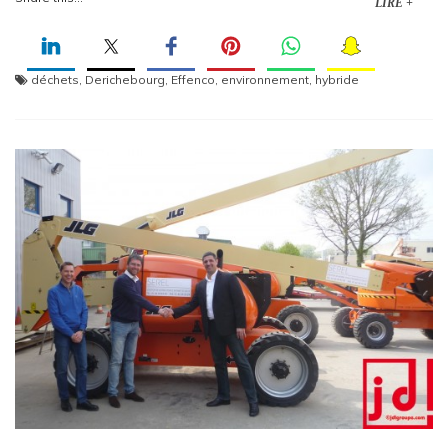
LIRE +
déchets
,
Derichebourg
,
Effenco
,
environnement
,
hybride