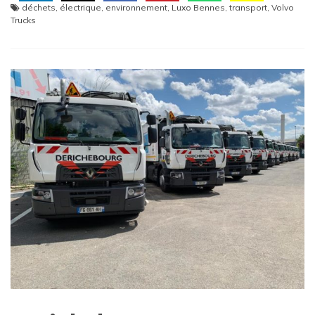
déchets
,
électrique
,
environnement
,
Luxo Bennes
,
transport
,
Volvo
Trucks