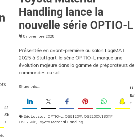
Handling lance la
n
nouvelle série OPTIO-L
5 novembre 2025
Présentée en avant-première au salon LogiMAT
2025 à Stuttgart, la série OPTIO-L marque une
évolution majeure dans la gamme de préparateurs de
commandes au sol
ots
Share this...
LI
RE
+
LI
RE
Eric Loustau
,
OPTIO-L
,
OSE120/P
,
OSE200X/180XP
,
OSE250/P
,
Toyota Material Handling
+
ota