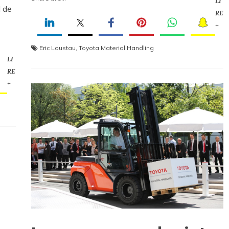
LI
l de
RE
+
Eric Loustau
,
Toyota Material Handling
LI
RE
+