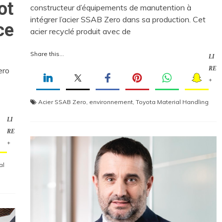
ot
constructeur d’équipements de manutention à
intégrer l’acier SSAB Zero dans sa production. Cet
ce
acier recyclé produit avec de
Share this...
LI
RE
ero
+
Acier SSAB Zero
,
environnement
,
Toyota Material Handling
LI
RE
+
al