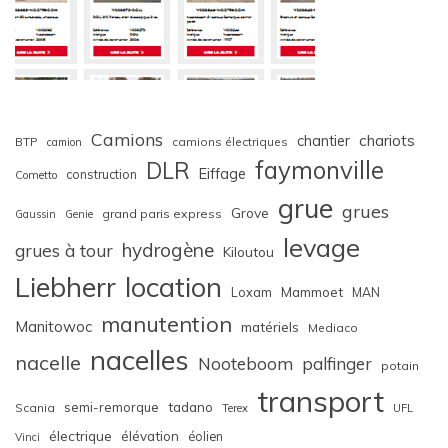
Camions
chariots
chantier
BTP
camions électriques
camion
faymonville
DLR
Eiffage
construction
Cometto
grue
grues
Grove
grand paris express
Gaussin
Genie
levage
hydrogène
grues à tour
Kiloutou
Liebherr
location
Loxam
Mammoet
MAN
manutention
Manitowoc
matériels
Mediaco
nacelles
nacelle
Nooteboom
palfinger
potain
transport
semi-remorque
tadano
Scania
Terex
UFL
électrique
élévation
éolien
Vinci