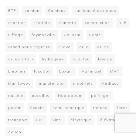
BTP
camion
Camions
camions électriques
chantier
chariots
Cometto
construction
DLR
Eiffage
faymonville
Gaussin
Genie
grand paris express
Grove
grue
grues
grues à tour
hydrogène
Kiloutou
levage
Liebherr
location
Loxam
Mammoet
MAN
Manitowoc
manutention
matériels
Mediaco
nacelle
nacelles
Nooteboom
palfinger
potain
Scania
semi-remorque
tadano
Terex
transport
UFL
Vinci
électrique
élévation
éolien