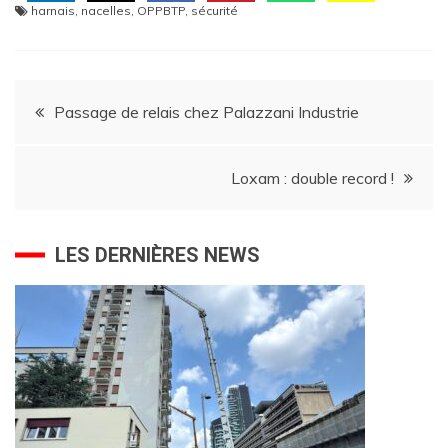
harnais
,
nacelles
,
OPPBTP
,
sécurité
Navigation
Passage de relais chez Palazzani Industrie
de
Loxam : double record !
l’article
LES DERNIÈRES NEWS