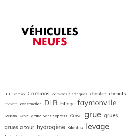
Camions
chariots
chantier
BTP
camions électriques
camion
faymonville
DLR
Eiffage
construction
Cometto
grue
grues
Grove
grand paris express
Gaussin
Genie
levage
hydrogène
grues à tour
Kiloutou