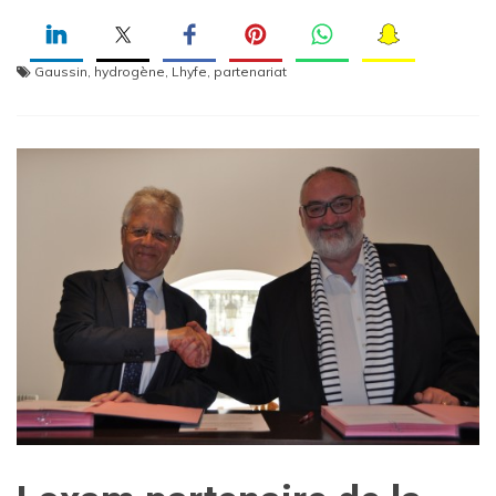
Gaussin
,
hydrogène
,
Lhyfe
,
partenariat