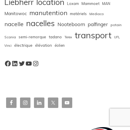
Liebherr
location
Loxam
Mammoet
MAN
manutention
Manitowoc
matériels
Mediaco
nacelles
nacelle
Nooteboom
palfinger
potain
transport
semi-remorque
tadano
Scania
Terex
UFL
électrique
élévation
éolien
Vinci
Facebook
LinkedIn
Twitter
YouTube
Instagram
W
or
dP
re
ss
bo
oki
ng
ca
le
nd
ar
pl
ugi
n