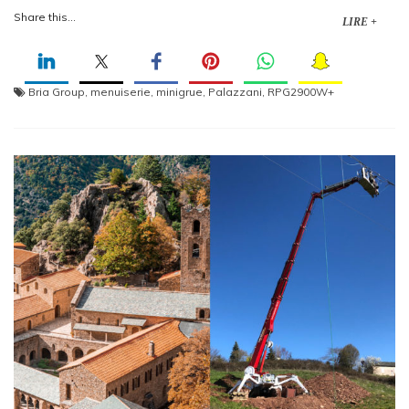
Share this...
LIRE +
Bria Group
,
menuiserie
,
minigrue
,
Palazzani
,
RPG2900W+