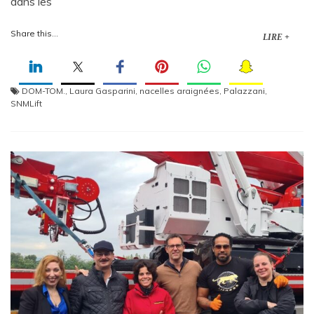
dans les
Share this...
LIRE +
DOM-TOM.
,
Laura Gasparini
,
nacelles araignées
,
Palazzani
,
SNMLift