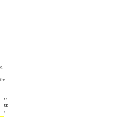
a,
ffre
LI
RE
+