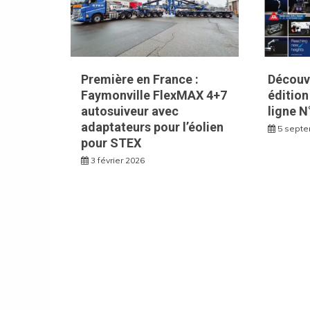
Première en France :
Découvr
Faymonville FlexMAX 4+7
éditio
autosuiveur avec
ligne N
adaptateurs pour l’éolien
5 septe
pour STEX
3 février 2026