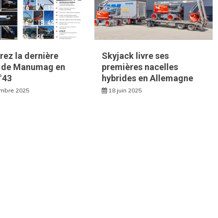
ez la dernière
Skyjack livre ses
n de Manumag en
premières nacelles
°43
hybrides en Allemagne
mbre 2025
18 juin 2025