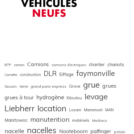
Camions
chariots
chantier
BTP
camions électriques
camion
faymonville
DLR
Eiffage
construction
Cometto
grue
grues
Grove
grand paris express
Gaussin
Genie
levage
hydrogène
grues à tour
Kiloutou
Liebherr
location
Loxam
Mammoet
MAN
manutention
Manitowoc
matériels
Mediaco
nacelles
nacelle
Nooteboom
palfinger
potain