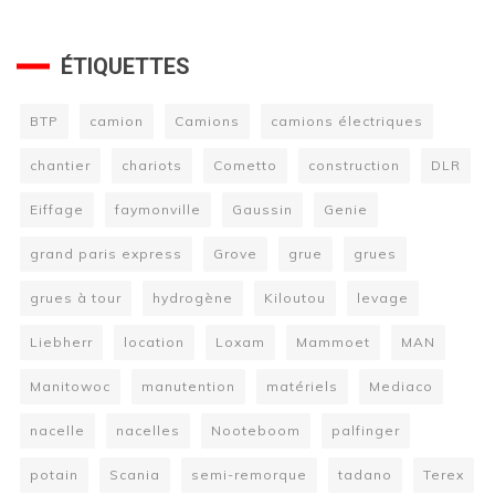
ÉTIQUETTES
BTP
camion
Camions
camions électriques
chantier
chariots
Cometto
construction
DLR
Eiffage
faymonville
Gaussin
Genie
grand paris express
Grove
grue
grues
grues à tour
hydrogène
Kiloutou
levage
Liebherr
location
Loxam
Mammoet
MAN
Manitowoc
manutention
matériels
Mediaco
nacelle
nacelles
Nooteboom
palfinger
potain
Scania
semi-remorque
tadano
Terex