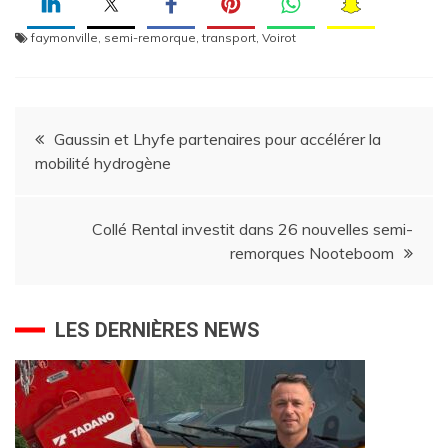
faymonville
,
semi-remorque
,
transport
,
Voirot
Navigation
Gaussin et Lhyfe partenaires pour accélérer la
mobilité hydrogène
de
l’article
Collé Rental investit dans 26 nouvelles semi-
remorques Nooteboom
LES DERNIÈRES NEWS