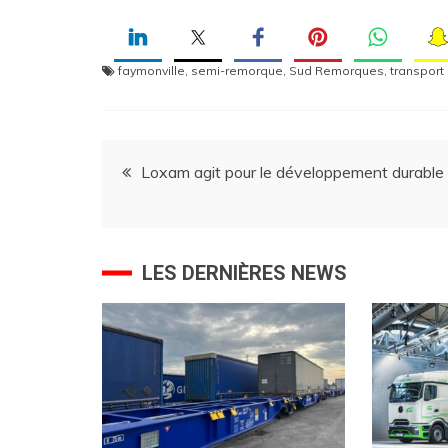
faymonville
,
semi-remorque
,
Sud Remorques
,
transport
Navigation
Loxam agit pour le développement durable
de
l’article
LES DERNIÈRES NEWS