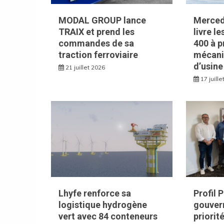
MODAL GROUP lance
Merced
TRAIX et prend les
livre l
commandes de sa
400 à p
traction ferroviaire
mécani
d’usine
21 juillet 2026
17 juill
Lhyfe renforce sa
Profil 
logistique hydrogène
gouvern
vert avec 84 conteneurs
priorit