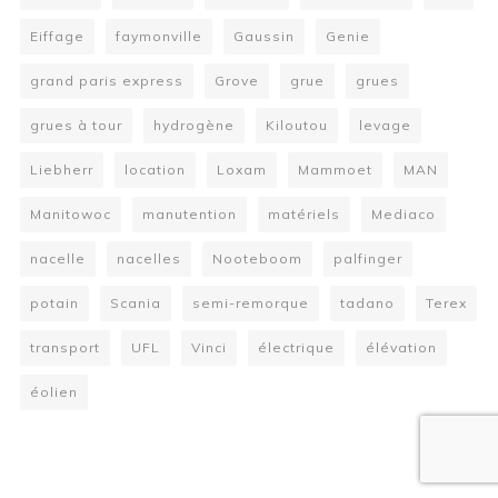
Eiffage
faymonville
Gaussin
Genie
grand paris express
Grove
grue
grues
grues à tour
hydrogène
Kiloutou
levage
Liebherr
location
Loxam
Mammoet
MAN
Manitowoc
manutention
matériels
Mediaco
nacelle
nacelles
Nooteboom
palfinger
potain
Scania
semi-remorque
tadano
Terex
transport
UFL
Vinci
électrique
élévation
éolien
W
or
dP
re