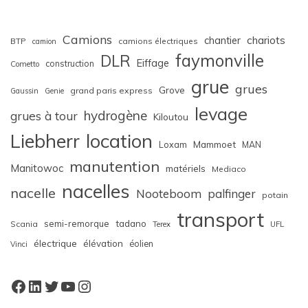
Camions
chariots
chantier
BTP
camions électriques
camion
faymonville
DLR
Eiffage
construction
Cometto
grue
grues
Grove
grand paris express
Gaussin
Genie
levage
hydrogène
grues à tour
Kiloutou
Liebherr
location
Loxam
Mammoet
MAN
manutention
Manitowoc
matériels
Mediaco
nacelles
nacelle
Nooteboom
palfinger
potain
transport
semi-remorque
tadano
Scania
Terex
UFL
électrique
élévation
éolien
Vinci
Facebook
LinkedIn
Twitter
YouTube
Instagram