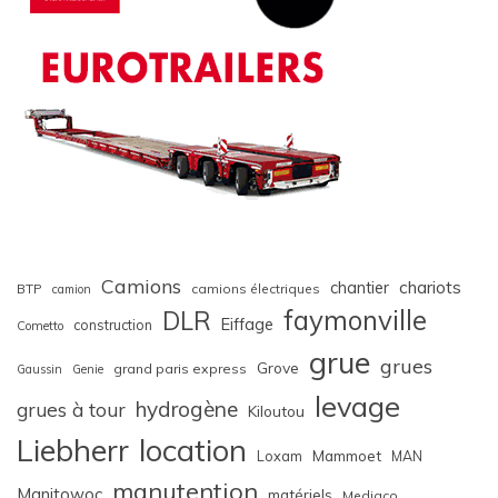
Camions
chariots
chantier
BTP
camions électriques
camion
faymonville
DLR
Eiffage
construction
Cometto
grue
grues
Grove
grand paris express
Gaussin
Genie
levage
hydrogène
grues à tour
Kiloutou
Liebherr
location
Loxam
Mammoet
MAN
manutention
Manitowoc
matériels
Mediaco