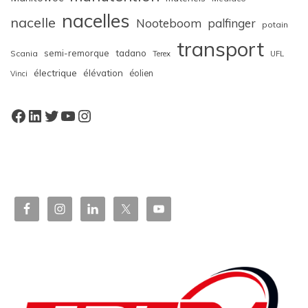
nacelles
nacelle
Nooteboom
palfinger
potain
transport
semi-remorque
tadano
Scania
Terex
UFL
électrique
élévation
éolien
Vinci
Facebook
LinkedIn
Twitter
YouTube
Instagram
W
or
dP
re
ss
bo
oki
ng
ca
le
nd
ar
pl
ugi
n