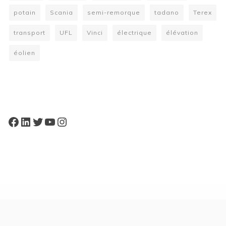
potain
Scania
semi-remorque
tadano
Terex
transport
UFL
Vinci
électrique
élévation
éolien
W
or
dP
re
ss
bo
oki
ng
ca
le
nd
ar
pl
Facebook
LinkedIn
Twitter
YouTube
Instagram
ugi
n