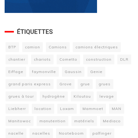
ÉTIQUETTES
BTP
camion
Camions
camions électriques
chantier
chariots
Cometto
construction
DLR
Eiffage
faymonville
Gaussin
Genie
grand paris express
Grove
grue
grues
grues à tour
hydrogène
Kiloutou
levage
Liebherr
location
Loxam
Mammoet
MAN
Manitowoc
manutention
matériels
Mediaco
nacelle
nacelles
Nooteboom
palfinger