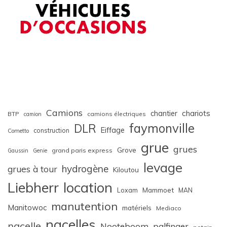
Camions
chariots
chantier
BTP
camions électriques
camion
faymonville
DLR
Eiffage
construction
Cometto
grue
grues
Grove
grand paris express
Gaussin
Genie
levage
hydrogène
grues à tour
Kiloutou
Liebherr
location
Loxam
Mammoet
MAN
manutention
Manitowoc
matériels
Mediaco
nacelles
nacelle
Nooteboom
palfinger