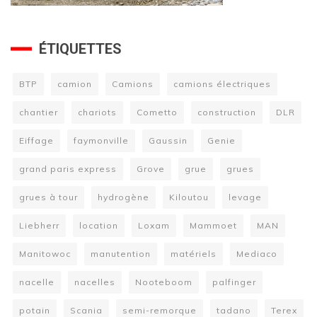
ÉTIQUETTES
BTP
camion
Camions
camions électriques
chantier
chariots
Cometto
construction
DLR
Eiffage
faymonville
Gaussin
Genie
grand paris express
Grove
grue
grues
grues à tour
hydrogène
Kiloutou
levage
Liebherr
location
Loxam
Mammoet
MAN
Manitowoc
manutention
matériels
Mediaco
nacelle
nacelles
Nooteboom
palfinger
potain
Scania
semi-remorque
tadano
Terex