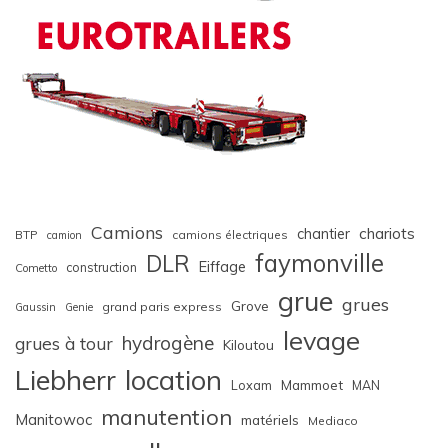
Camions
chariots
chantier
BTP
camions électriques
camion
faymonville
DLR
Eiffage
construction
Cometto
grue
grues
Grove
grand paris express
Gaussin
Genie
levage
hydrogène
grues à tour
Kiloutou
Liebherr
location
Loxam
Mammoet
MAN
manutention
Manitowoc
matériels
Mediaco