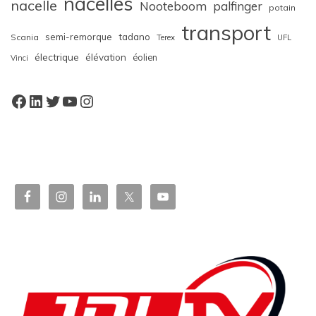
nacelles
nacelle
Nooteboom
palfinger
potain
transport
semi-remorque
tadano
Scania
Terex
UFL
électrique
élévation
éolien
Vinci
Facebook
LinkedIn
Twitter
YouTube
Instagram
W
or
dP
re
ss
bo
oki
ng
ca
le
nd
ar
pl
ugi
n