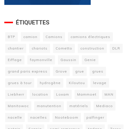
ÉTIQUETTES
BTP
camion
Camions
camions électriques
chantier
chariots
Cometto
construction
DLR
Eiffage
faymonville
Gaussin
Genie
grand paris express
Grove
grue
grues
grues à tour
hydrogène
Kiloutou
levage
Liebherr
location
Loxam
Mammoet
MAN
Manitowoc
manutention
matériels
Mediaco
nacelle
nacelles
Nooteboom
palfinger
potain
Scania
semi-remorque
tadano
Terex