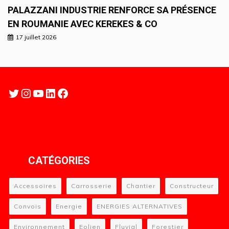
PALAZZANI INDUSTRIE RENFORCE SA PRÉSENCE
EN ROUMANIE AVEC KEREKES & CO
17 juillet 2026
Twitter
Instagram
YouTube
LinkedIn
Facebook
CATÉGORIES
Accessoires
Carrosserie
Chantier
Constructeur
Convois
Energie
ENERGIES ALTERNATIVES
Environnement
Eolien
Fluvial
Forestier