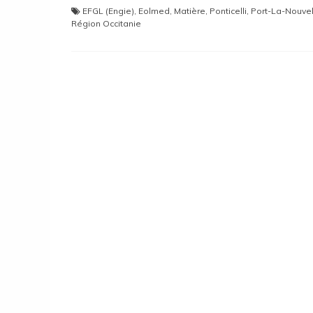
EFGL (Engie)
,
Eolmed
,
Matière
,
Ponticelli
,
Port-La-Nouvel
Région Occitanie