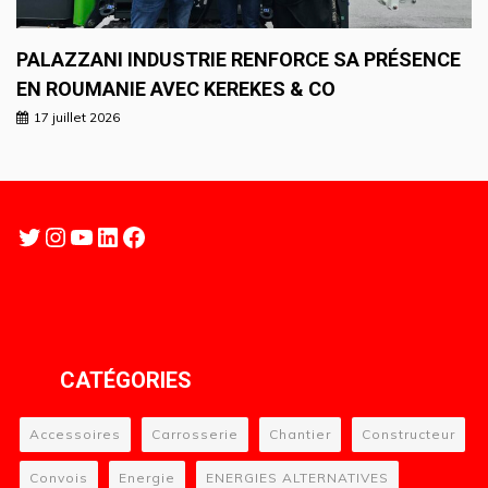
PALAZZANI INDUSTRIE RENFORCE SA PRÉSENCE
EN ROUMANIE AVEC KEREKES & CO
17 juillet 2026
Twitter
Instagram
YouTube
LinkedIn
Facebook
CATÉGORIES
Accessoires
Carrosserie
Chantier
Constructeur
Convois
Energie
ENERGIES ALTERNATIVES