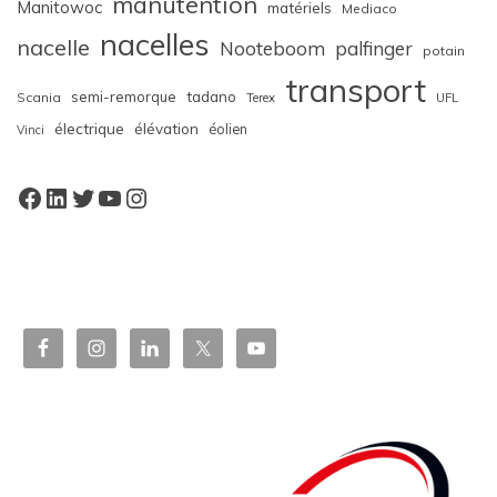
manutention
Manitowoc
matériels
Mediaco
nacelles
nacelle
Nooteboom
palfinger
potain
transport
semi-remorque
tadano
Scania
Terex
UFL
électrique
élévation
éolien
Vinci
Facebook
LinkedIn
Twitter
YouTube
Instagram
W
or
dP
re
ss
bo
oki
ng
ca
le
nd
ar
pl
ugi
n