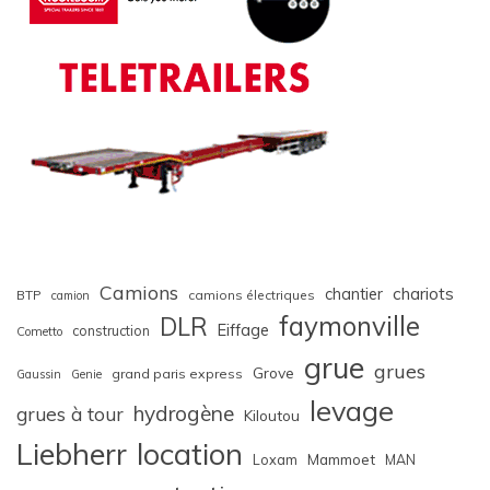
Camions
chariots
chantier
BTP
camions électriques
camion
faymonville
DLR
Eiffage
construction
Cometto
grue
grues
Grove
grand paris express
Gaussin
Genie
levage
hydrogène
grues à tour
Kiloutou
Liebherr
location
Loxam
Mammoet
MAN