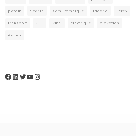
potain
Scania
semi-remorque
tadano
Terex
transport
UFL
Vinci
électrique
élévation
éolien
W
or
dP
re
ss
bo
oki
ng
ca
le
nd
ar
pl
Facebook
LinkedIn
Twitter
YouTube
Instagram
ugi
n