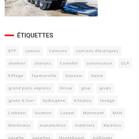
ÉTIQUETTES
BTP
camion
Camions
camions électriques
chantier
chariots
Cometto
construction
DLR
Eiffage
faymonville
Gaussin
Genie
grand paris express
Grove
grue
grues
grues à tour
hydrogène
Kiloutou
levage
Liebherr
location
Loxam
Mammoet
MAN
Manitowoc
manutention
matériels
Mediaco
nacelle
nacelles
Nooteboom
palfinger