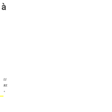
 à
LI
RE
+