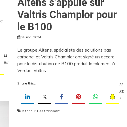
Altens s’appuie sur
Valtris Champlor pour
de
le B100
,
28 mai 2024
Le groupe Altens, spécialiste des solutions bas
LI
carbone, et Valtris Champlor ont signé un accord
RE
pour la distribution de B100 produit localement à
+
Verdun. Valtris
Share this...
LI
RE
+
Altens
,
B100
,
transport