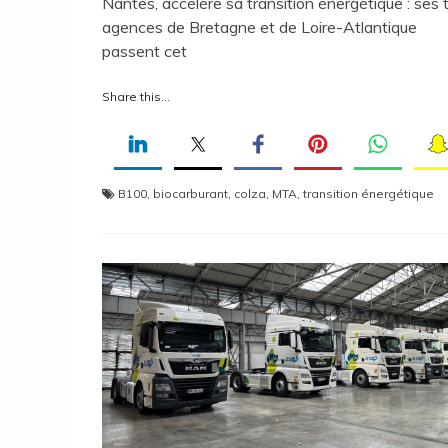
Nantes, accélère sa transition énergétique : ses t
agences de Bretagne et de Loire-Atlantique
passent cet
Share this...
B100
,
biocarburant
,
colza
,
MTA
,
transition énergétique