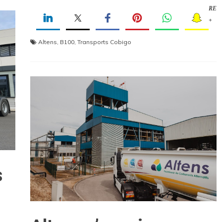
RE
+
Altens
,
B100
,
Transports Cobigo
s