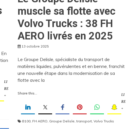
s
muscle sa flotte avec
Volvo Trucks : 38 FH
AERO livrés en 2025
13 octobre 2025
. En
Le Groupe Delisle, spécialiste du transport de
tion
matières liquides, pulvérulentes et en benne, franchit
une nouvelle étape dans la modernisation de sa
flotte avec la
LI
RE
Share this...
LI
+
RE
+
B100
,
FH AERO
,
Groupe Delisle
,
transport
,
Volvo Trucks