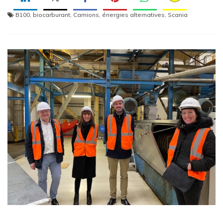
B100
,
biocarburant
,
Camions
,
énergies alternatives
,
Scania