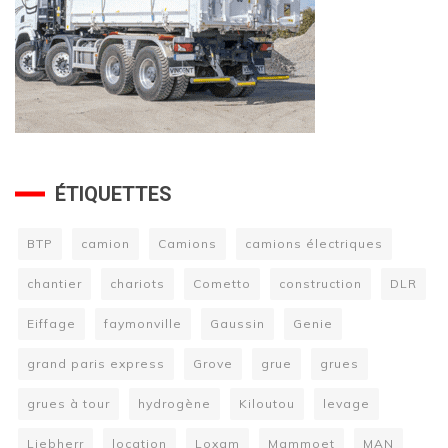
ÉTIQUETTES
BTP
camion
Camions
camions électriques
chantier
chariots
Cometto
construction
DLR
Eiffage
faymonville
Gaussin
Genie
grand paris express
Grove
grue
grues
grues à tour
hydrogène
Kiloutou
levage
Liebherr
location
Loxam
Mammoet
MAN