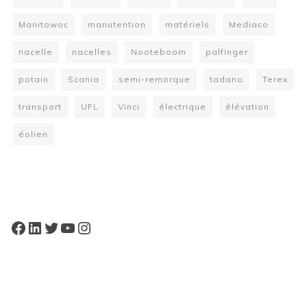
Manitowoc
manutention
matériels
Mediaco
nacelle
nacelles
Nooteboom
palfinger
potain
Scania
semi-remorque
tadano
Terex
transport
UFL
Vinci
électrique
élévation
éolien
W
or
dP
re
ss
bo
oki
ng
ca
le
nd
ar
pl
Facebook
LinkedIn
Twitter
YouTube
Instagram
ugi
n