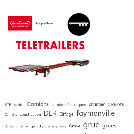
Camions
chariots
chantier
BTP
camions électriques
camion
faymonville
DLR
Eiffage
construction
Cometto
grue
grues
Grove
grand paris express
Gaussin
Genie