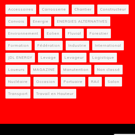
Accessoires
Carrosserie
Chantier
Constructeur
Convois
Energie
ENERGIES ALTERNATIVES
Environnement
Eolien
Fluvial
Forestier
Formation
Fédération
Industrie
International
JDL ENERGY
Levage
Levageur
Logistique
Loueurs
MAGAZINE
Manutention
Non classé
Nucléaire
Occasion
Portuaire
RAil
Salon
Transport
Travail en Hauteur