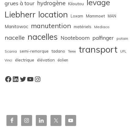
levage
hydrogène
grues à tour
Kiloutou
Liebherr
location
Loxam
Mammoet
MAN
manutention
Manitowoc
matériels
Mediaco
nacelles
nacelle
Nooteboom
palfinger
potain
transport
semi-remorque
tadano
Scania
Terex
UFL
électrique
élévation
éolien
Vinci
Facebook
LinkedIn
Twitter
YouTube
Instagram
W
or
dP
re
ss
bo
oki
ng
ca
le
nd
ar
pl
ugi
n