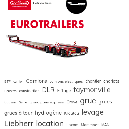
Camions
chariots
chantier
BTP
camions électriques
camion
faymonville
DLR
Eiffage
construction
Cometto
grue
grues
Grove
grand paris express
Gaussin
Genie
levage
hydrogène
grues à tour
Kiloutou
Liebherr
location
Loxam
Mammoet
MAN