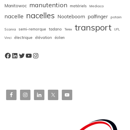
manutention
Manitowoc
matériels
Mediaco
nacelles
nacelle
Nooteboom
palfinger
potain
transport
semi-remorque
tadano
Scania
Terex
UFL
électrique
élévation
éolien
Vinci
Facebook
LinkedIn
Twitter
YouTube
Instagram
W
or
dP
re
ss
bo
oki
ng
ca
le
nd
ar
pl
ugi
n