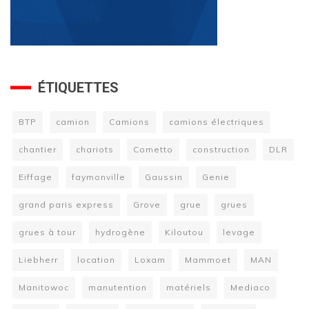
ÉTIQUETTES
BTP
camion
Camions
camions électriques
chantier
chariots
Cometto
construction
DLR
Eiffage
faymonville
Gaussin
Genie
grand paris express
Grove
grue
grues
grues à tour
hydrogène
Kiloutou
levage
Liebherr
location
Loxam
Mammoet
MAN
Manitowoc
manutention
matériels
Mediaco