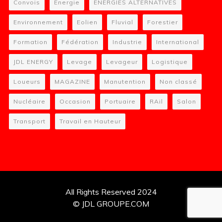
Convois
Energie
ENERGIES ALTERNATIVES
Environnement
Eolien
Fluvial
Forestier
Formation
Fédération
Industrie
International
JDL ENERGY
Levage
Levageur
Logistique
Loueurs
MAGAZINE
Manutention
Non classé
Nucléaire
Occasion
Portuaire
RAil
Salon
Transport
Travail en Hauteur
All Rights Reserved 2024
© JDL GROUPE.COM