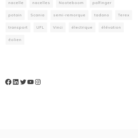
nacelle
nacelles
Nooteboom
palfinger
potain
Scania
semi-remorque
tadano
Terex
transport
UFL
Vinci
électrique
élévation
éolien
W
or
dP
re
ss
bo
oki
ng
ca
le
nd
ar
pl
Facebook
LinkedIn
Twitter
YouTube
Instagram
ugi
n