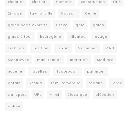
chantier
chariots
Cometto
construction
DLR
Eiffage
faymonville
Gaussin
Genie
grand paris express
Grove
grue
grues
grues à tour
hydrogène
Kiloutou
levage
Liebherr
location
Loxam
Mammoet
MAN
Manitowoc
manutention
matériels
Mediaco
nacelle
nacelles
Nooteboom
palfinger
potain
Scania
semi-remorque
tadano
Terex
transport
UFL
Vinci
électrique
élévation
éolien