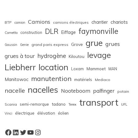
Camions
chariots
chantier
BTP
camions électriques
camion
faymonville
DLR
Eiffage
construction
Cometto
grue
grues
Grove
grand paris express
Gaussin
Genie
levage
hydrogène
grues à tour
Kiloutou
Liebherr
location
Loxam
Mammoet
MAN
manutention
Manitowoc
matériels
Mediaco
nacelles
nacelle
Nooteboom
palfinger
potain
transport
semi-remorque
tadano
Scania
Terex
UFL
électrique
élévation
éolien
Vinci
Facebook
LinkedIn
Twitter
YouTube
Instagram