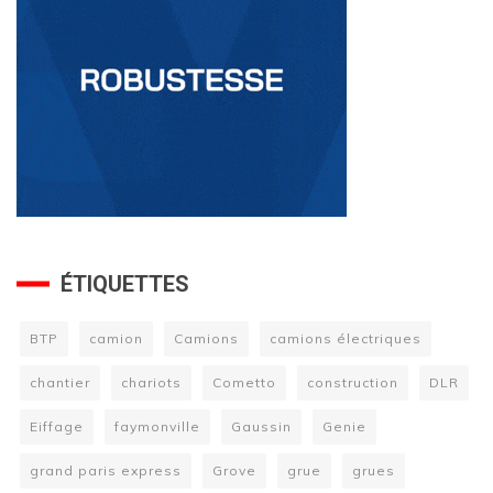
ÉTIQUETTES
BTP
camion
Camions
camions électriques
chantier
chariots
Cometto
construction
DLR
Eiffage
faymonville
Gaussin
Genie
grand paris express
Grove
grue
grues