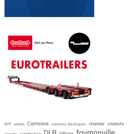
Camions
chariots
chantier
BTP
camions électriques
camion
faymonville
DLR
Eiffage
construction
Cometto