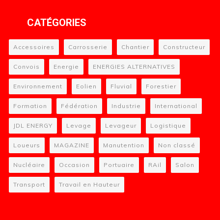
CATÉGORIES
Accessoires
Carrosserie
Chantier
Constructeur
Convois
Energie
ENERGIES ALTERNATIVES
Environnement
Eolien
Fluvial
Forestier
Formation
Fédération
Industrie
International
JDL ENERGY
Levage
Levageur
Logistique
Loueurs
MAGAZINE
Manutention
Non classé
Nucléaire
Occasion
Portuaire
RAil
Salon
Transport
Travail en Hauteur