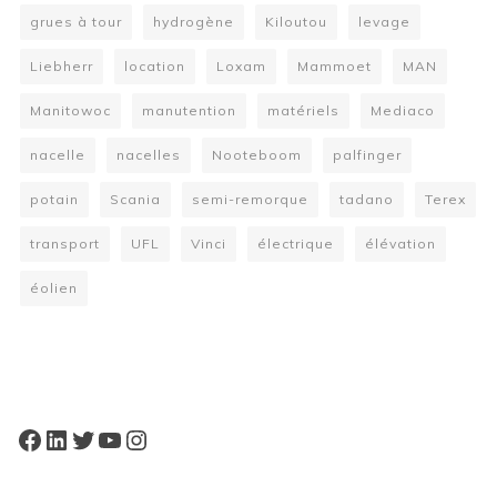
grues à tour
hydrogène
Kiloutou
levage
Liebherr
location
Loxam
Mammoet
MAN
Manitowoc
manutention
matériels
Mediaco
nacelle
nacelles
Nooteboom
palfinger
potain
Scania
semi-remorque
tadano
Terex
transport
UFL
Vinci
électrique
élévation
éolien
W
or
dP
re
ss
bo
oki
ng
ca
le
nd
ar
pl
Facebook
LinkedIn
Twitter
YouTube
Instagram
ugi
n