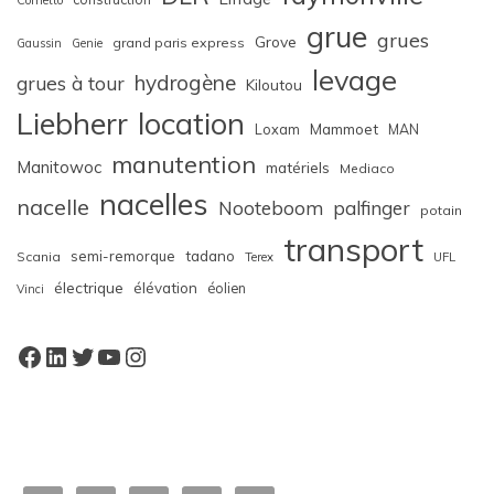
grue
grues
Grove
grand paris express
Gaussin
Genie
levage
hydrogène
grues à tour
Kiloutou
Liebherr
location
Loxam
Mammoet
MAN
manutention
Manitowoc
matériels
Mediaco
nacelles
nacelle
Nooteboom
palfinger
potain
transport
semi-remorque
tadano
Scania
Terex
UFL
électrique
élévation
éolien
Vinci
Facebook
LinkedIn
Twitter
YouTube
Instagram
W
or
dP
re
ss
bo
oki
ng
ca
le
nd
ar
pl
ugi
n