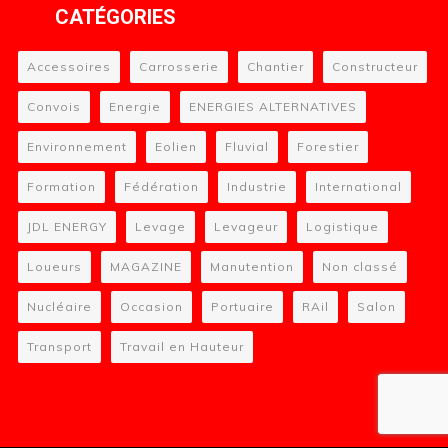
CATÉGORIES
Accessoires
Carrosserie
Chantier
Constructeur
Convois
Energie
ENERGIES ALTERNATIVES
Environnement
Eolien
Fluvial
Forestier
Formation
Fédération
Industrie
International
JDL ENERGY
Levage
Levageur
Logistique
Loueurs
MAGAZINE
Manutention
Non classé
Nucléaire
Occasion
Portuaire
RAil
Salon
Transport
Travail en Hauteur