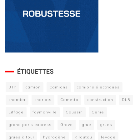
ÉTIQUETTES
BTP
camion
Camions
camions électriques
chantier
chariots
Cometto
construction
DLR
Eiffage
faymonville
Gaussin
Genie
grand paris express
Grove
grue
grues
grues à tour
hydrogène
Kiloutou
levage