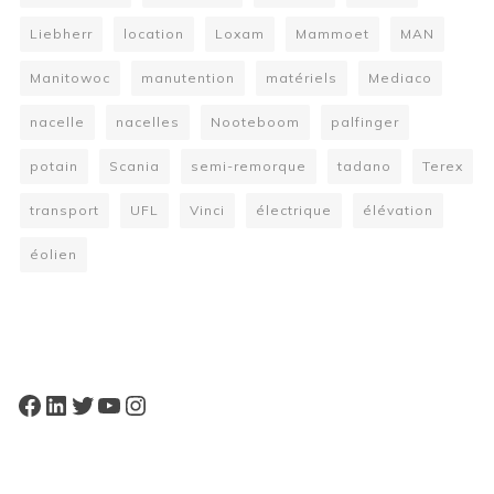
Liebherr
location
Loxam
Mammoet
MAN
Manitowoc
manutention
matériels
Mediaco
nacelle
nacelles
Nooteboom
palfinger
potain
Scania
semi-remorque
tadano
Terex
transport
UFL
Vinci
électrique
élévation
éolien
W
or
dP
re
ss
bo
oki
ng
ca
le
nd
ar
pl
Facebook
LinkedIn
Twitter
YouTube
Instagram
ugi
n