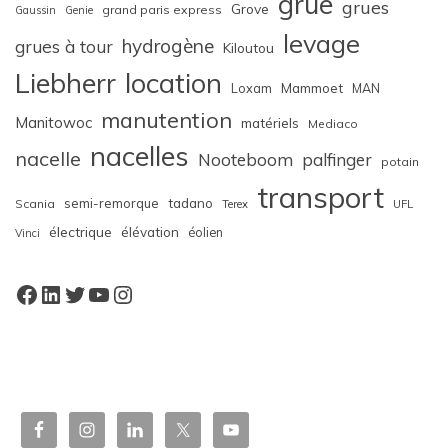
grue
grues
Grove
grand paris express
Gaussin
Genie
levage
hydrogène
grues à tour
Kiloutou
Liebherr
location
Loxam
Mammoet
MAN
manutention
Manitowoc
matériels
Mediaco
nacelles
nacelle
Nooteboom
palfinger
potain
transport
semi-remorque
tadano
Scania
Terex
UFL
électrique
élévation
éolien
Vinci
Facebook
LinkedIn
Twitter
YouTube
Instagram
W
or
dP
re
ss
bo
oki
ng
ca
le
nd
ar
pl
ugi
n