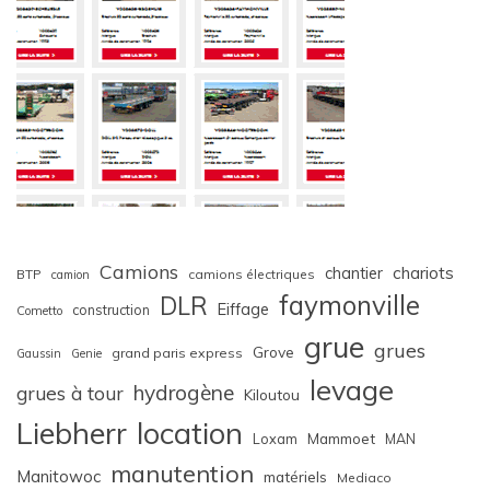
Camions
chariots
chantier
BTP
camions électriques
camion
faymonville
DLR
Eiffage
construction
Cometto
grue
grues
Grove
grand paris express
Gaussin
Genie
levage
hydrogène
grues à tour
Kiloutou
Liebherr
location
Loxam
Mammoet
MAN
manutention
Manitowoc
matériels
Mediaco