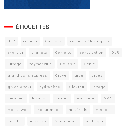
ÉTIQUETTES
BTP
camion
Camions
camions électriques
chantier
chariots
Cometto
construction
DLR
Eiffage
faymonville
Gaussin
Genie
grand paris express
Grove
grue
grues
grues à tour
hydrogène
Kiloutou
levage
Liebherr
location
Loxam
Mammoet
MAN
Manitowoc
manutention
matériels
Mediaco
nacelle
nacelles
Nooteboom
palfinger