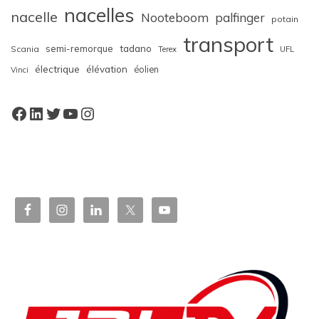
nacelles
nacelle
Nooteboom
palfinger
potain
transport
semi-remorque
tadano
Scania
Terex
UFL
électrique
élévation
éolien
Vinci
Facebook
LinkedIn
Twitter
YouTube
Instagram
W
or
dP
re
ss
bo
oki
ng
ca
le
nd
ar
pl
ugi
n