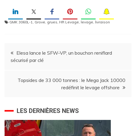
GMK 3060L-1
,
Grove
,
grues
,
HR Levage
,
levage
,
livraison
Navigation
Elesa lance le SFW-VP, un bouchon reniflard
sécurisé par clé
de
l’article
Topsides de 33 000 tonnes : le Mega Jack 10000
redéfinit le levage offshore
LES DERNIÈRES NEWS