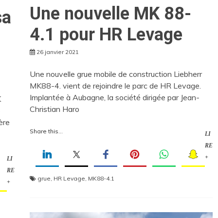
Une nouvelle MK 88-
sa
4.1 pour HR Levage
26 janvier 2021
Une nouvelle grue mobile de construction Liebherr
MK88-4. vient de rejoindre le parc de HR Levage.
Implantée à Aubagne, la société dirigée par Jean-
K
Christian Haro
e
ère
Share this...
LI
RE
+
LI
RE
grue
,
HR Levage
,
MK88-4.1
+
n