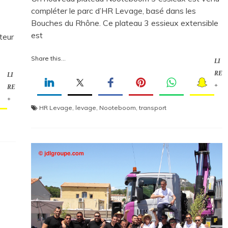
compléter le parc d’HR Levage, basé dans les
Bouches du Rhône. Ce plateau 3 essieux extensible
est
teur
Share this...
LI
RE
LI
+
RE
+
HR Levage
,
levage
,
Nooteboom
,
transport