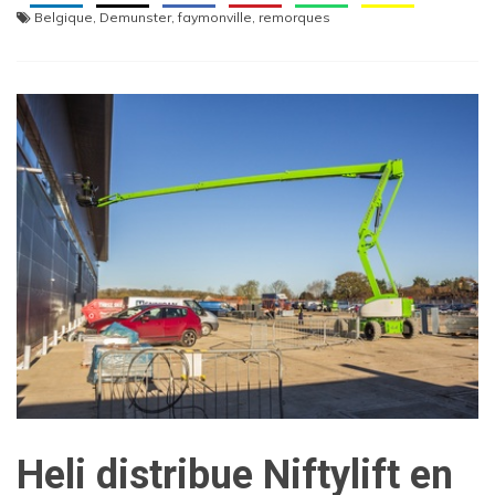
Belgique
,
Demunster
,
faymonville
,
remorques
Heli distribue Niftylift en