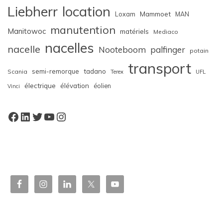
Liebherr
location
Loxam
Mammoet
MAN
manutention
Manitowoc
matériels
Mediaco
nacelles
nacelle
Nooteboom
palfinger
potain
transport
semi-remorque
tadano
Scania
Terex
UFL
électrique
élévation
éolien
Vinci
Facebook
LinkedIn
Twitter
YouTube
Instagram
W
or
dP
re
ss
bo
oki
ng
ca
le
nd
ar
pl
ugi
n