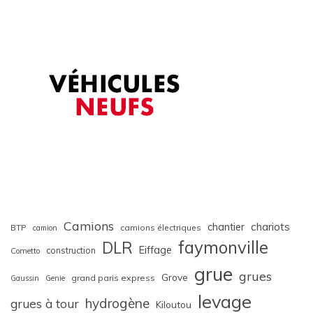
Camions
chariots
chantier
BTP
camions électriques
camion
faymonville
DLR
Eiffage
construction
Cometto
grue
grues
Grove
grand paris express
Gaussin
Genie
levage
hydrogène
grues à tour
Kiloutou