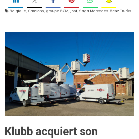
Belgique
,
Camions
,
groupe RCM
,
Jost
,
Saga Mercedes-Benz Trucks
Klubb acquiert son