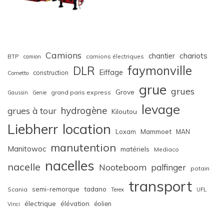
Camions
chariots
chantier
BTP
camions électriques
camion
faymonville
DLR
Eiffage
construction
Cometto
grue
grues
Grove
grand paris express
Gaussin
Genie
levage
hydrogène
grues à tour
Kiloutou
Liebherr
location
Loxam
Mammoet
MAN
manutention
Manitowoc
matériels
Mediaco
nacelles
nacelle
Nooteboom
palfinger
potain
transport
semi-remorque
tadano
Scania
Terex
UFL
électrique
élévation
éolien
Vinci