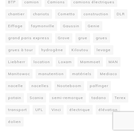
BTP
camion
Camions
camions électriques
chantier
chariots
Cometto
construction
DLR
Eiffage
faymonville
Gaussin
Genie
grand paris express
Grove
grue
grues
grues à tour
hydrogène
Kiloutou
levage
Liebherr
location
Loxam
Mammoet
MAN
Manitowoc
manutention
matériels
Mediaco
nacelle
nacelles
Nooteboom
palfinger
potain
Scania
semi-remorque
tadano
Terex
transport
UFL
Vinci
électrique
élévation
éolien