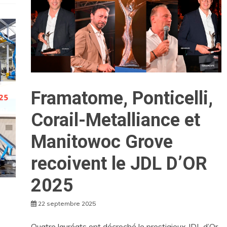
Framatome, Ponticelli,
Corail-Metalliance et
Manitowoc Grove
recoivent le JDL D’OR
2025
22 septembre 2025
Quatre lauréats ont décroché le prestigieux JDL d’Or