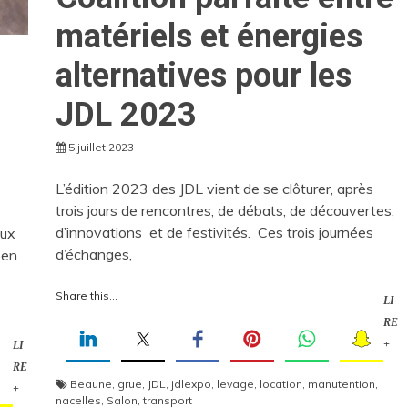
matériels et énergies
alternatives pour les
JDL 2023
5 juillet 2023
L’édition 2023 des JDL vient de se clôturer, après
trois jours de rencontres, de débats, de découvertes,
d’innovations et de festivités. Ces trois journées
aux
d’échanges,
 en
Share this...
LI
RE
+
LI
RE
Beaune
,
grue
,
JDL
,
jdlexpo
,
levage
,
location
,
manutention
,
+
nacelles
,
Salon
,
transport