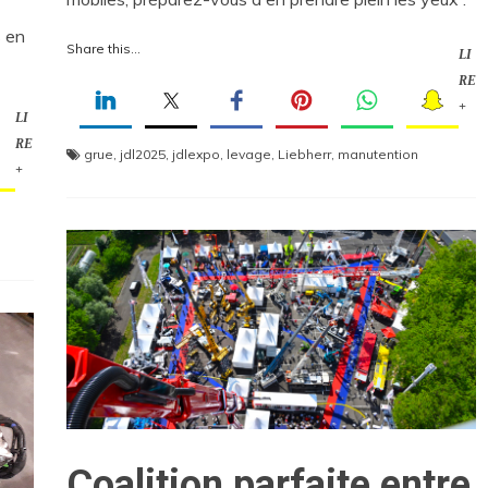
 en
Share this...
LI
RE
+
LI
RE
grue
,
jdl2025
,
jdlexpo
,
levage
,
Liebherr
,
manutention
+
Coalition parfaite entre