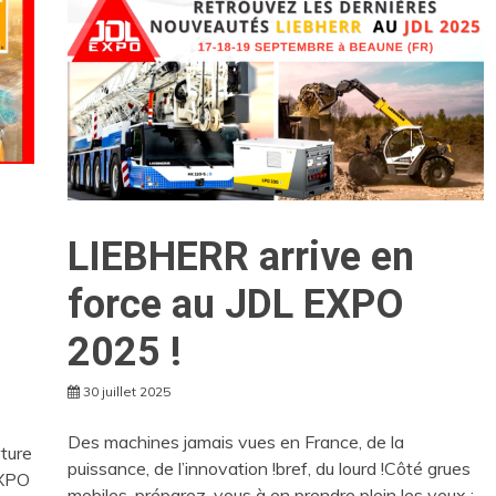
LIEBHERR arrive en
force au JDL EXPO
2025 !
30 juillet 2025
Des machines jamais vues en France, de la
rture
puissance, de l’innovation !bref, du lourd !Côté grues
EXPO
mobiles, préparez-vous à en prendre plein les yeux :