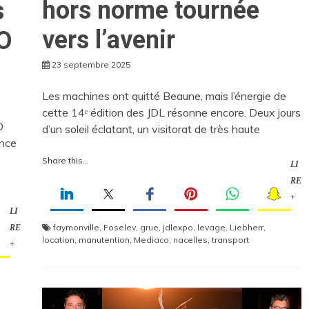
hors norme tournée
s
vers l’avenir
O
23 septembre 2025
Les machines ont quitté Beaune, mais l’énergie de
cette 14ᵉ édition des JDL résonne encore. Deux jours
O
d’un soleil éclatant, un visitorat de très haute
ance
Share this...
LI
RE
+
LI
faymonville
,
Foselev
,
grue
,
jdlexpo
,
levage
,
Liebherr
,
RE
location
,
manutention
,
Mediaco
,
nacelles
,
transport
+