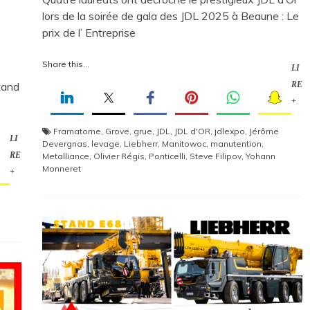
lors de la soirée de gala des JDL 2025 à Beaune : Le
prix de l’ Entreprise
Share this...
LI
tand
RE
+
Framatome
,
Grove
,
grue
,
JDL
,
JDL d'OR
,
jdlexpo
,
Jérôme
LI
Devergnas
,
levage
,
Liebherr
,
Manitowoc
,
manutention
,
RE
Metalliance
,
Olivier Régis
,
Ponticelli
,
Steve Filipov
,
Yohann
Monneret
+