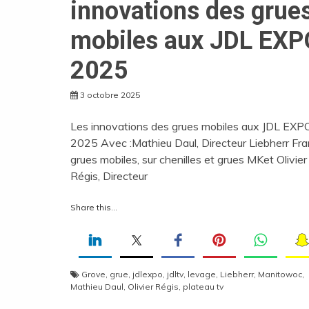
innovations des grue
mobiles aux JDL EXP
2025
3 octobre 2025
Les innovations des grues mobiles aux JDL EXP
2025 Avec :Mathieu Daul, Directeur Liebherr Fr
grues mobiles, sur chenilles et grues MKet Olivier
Régis, Directeur
Share this...
Grove
,
grue
,
jdlexpo
,
jdltv
,
levage
,
Liebherr
,
Manitowoc
,
Mathieu Daul
,
Olivier Régis
,
plateau tv