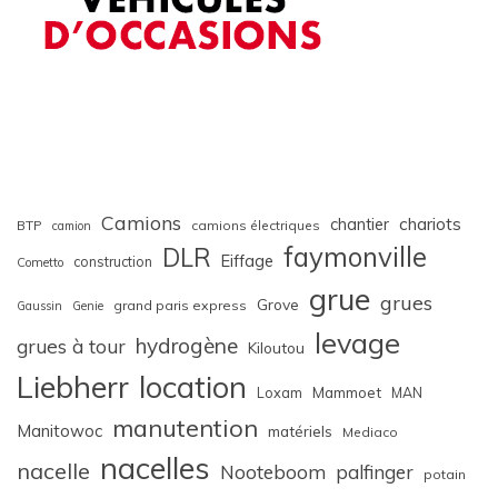
Camions
chariots
chantier
BTP
camions électriques
camion
faymonville
DLR
Eiffage
construction
Cometto
grue
grues
Grove
grand paris express
Gaussin
Genie
levage
hydrogène
grues à tour
Kiloutou
Liebherr
location
Loxam
Mammoet
MAN
manutention
Manitowoc
matériels
Mediaco
nacelles
nacelle
Nooteboom
palfinger
potain