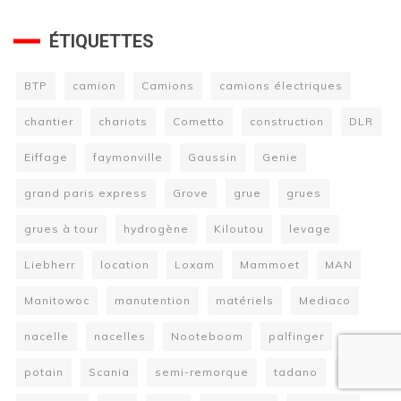
ÉTIQUETTES
BTP
camion
Camions
camions électriques
chantier
chariots
Cometto
construction
DLR
Eiffage
faymonville
Gaussin
Genie
grand paris express
Grove
grue
grues
grues à tour
hydrogène
Kiloutou
levage
Liebherr
location
Loxam
Mammoet
MAN
Manitowoc
manutention
matériels
Mediaco
nacelle
nacelles
Nooteboom
palfinger
potain
Scania
semi-remorque
tadano
Terex