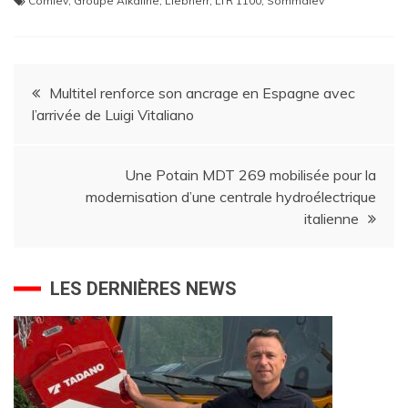
Comlev
,
Groupe Alkaline
,
Liebherr
,
LTR 1100
,
Sommalev
Navigation
Multitel renforce son ancrage en Espagne avec
l’arrivée de Luigi Vitaliano
de
l’article
Une Potain MDT 269 mobilisée pour la
modernisation d’une centrale hydroélectrique
italienne
LES DERNIÈRES NEWS