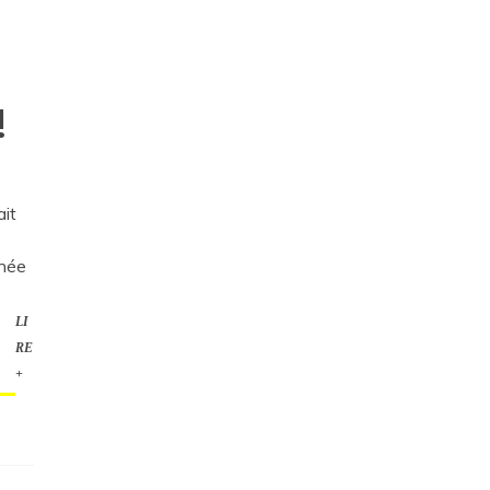
!
ait
née
LI
RE
+