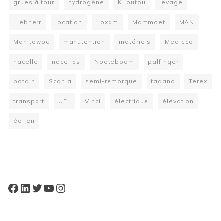
grues à tour
hydrogène
Kiloutou
levage
Liebherr
location
Loxam
Mammoet
MAN
Manitowoc
manutention
matériels
Mediaco
nacelle
nacelles
Nooteboom
palfinger
potain
Scania
semi-remorque
tadano
Terex
transport
UFL
Vinci
électrique
élévation
éolien
W
or
dP
re
ss
bo
oki
ng
ca
le
nd
ar
pl
Facebook
LinkedIn
Twitter
YouTube
Instagram
ugi
n