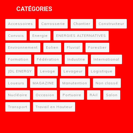
CATÉGORIES
Accessoires
Carrosserie
Chantier
Constructeur
Convois
Energie
ENERGIES ALTERNATIVES
Environnement
Eolien
Fluvial
Forestier
Formation
Fédération
Industrie
International
JDL ENERGY
Levage
Levageur
Logistique
Loueurs
MAGAZINE
Manutention
Non classé
Nucléaire
Occasion
Portuaire
RAil
Salon
Transport
Travail en Hauteur