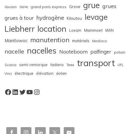
grue
grues
Grove
grand paris express
Gaussin
Genie
levage
hydrogène
grues à tour
Kiloutou
Liebherr
location
Loxam
Mammoet
MAN
manutention
Manitowoc
matériels
Mediaco
nacelles
nacelle
Nooteboom
palfinger
potain
transport
semi-remorque
tadano
Scania
Terex
UFL
électrique
élévation
éolien
Vinci
Facebook
LinkedIn
Twitter
YouTube
Instagram
W
or
dP
re
ss
bo
oki
ng
ca
le
nd
ar
pl
ugi
n