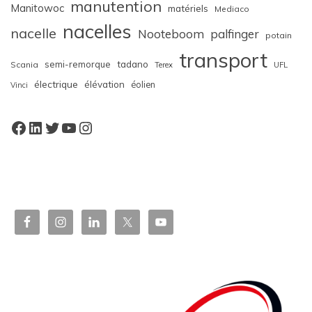
manutention
Manitowoc
matériels
Mediaco
nacelles
nacelle
Nooteboom
palfinger
potain
transport
semi-remorque
tadano
Scania
Terex
UFL
électrique
élévation
éolien
Vinci
Facebook
LinkedIn
Twitter
YouTube
Instagram
W
or
dP
re
ss
bo
oki
ng
ca
le
nd
ar
pl
ugi
n