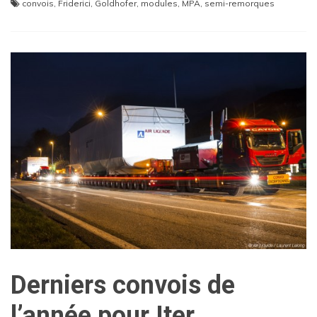
convois
,
Friderici
,
Goldhofer
,
modules
,
MPA
,
semi-remorques
Derniers convois de
l’année pour Iter