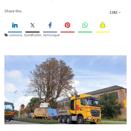
Share this...
LIRE +
convois
,
Goldhofer
,
remorque